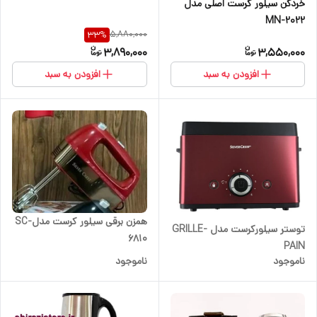
خردکن سیلور کرست اصلی مدل
MN-2022
5,880,000
33
%
3,890,000
3,550,000
افزودن به سبد
افزودن به سبد
همزن برقی سیلور کرست مدلSC-
توستر سیلورکرست مدل GRILLE-
6810
PAIN
ناموجود
ناموجود