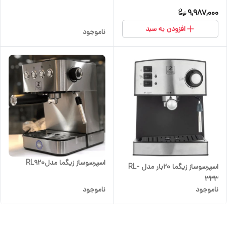
9,987,000
افزودن به سبد
ناموجود
اسپرسوساز زیگما مدلRL920
اسپرسوساز زیگما 20بار مدل RL-
333
ناموجود
ناموجود