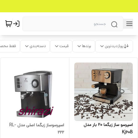
پربازدیدترین
برندها
قیمت
دسته‌بندی
فقط محصو
اسپرسو ساز زیگما ۲۰ بار مدل
اسپرسوساز زیگما اصلی مدل RL-
Kj60B
222