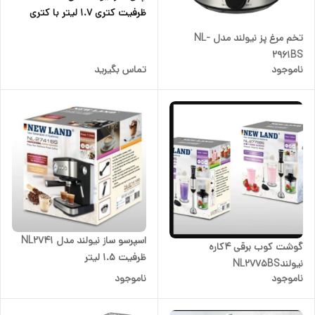
ظرفیت کتری ۱.۷ لیتر با کتری
استیل
تخم مرغ پز نیولند مدل NL-
2961BS
ناموجود
تماس بگیرید
اسپرسو ساز نیولند مدل NL2741
گوشت کوب برقی 4کاره
ظرفیت ۱.۵ لیتر
نیولندNL2775BS
ناموجود
ناموجود