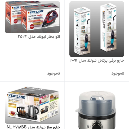
اتو بخار نیولند مدل 2532
جارو برقی پرتابل نیولند مدل 3091
ناموجود
ناموجود
چای ساز نیولند مدل NL-2718BS