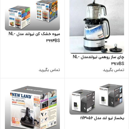
میوه خشک کن نیولند مدل NL-
2994BS
چای ساز روهمی نیولندمدل NL-
2917BS
تماس بگیرید
تماس بگیرید
یخساز نیو لند مدل nl3056