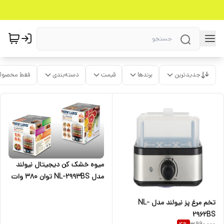
جدیدترین
برندها
قیمت
دسته‌بندی
فقط محصولا
میوه خشک کن دیجیتال نیولند
مدل NL-2993BS توان ۳۸۰ وات
تخم مرغ پز نیولند مدل NL-
2962BS