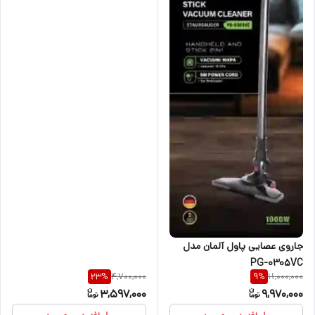
جاروی عصایی پاول آلمان مدل
PG-0305VC
4,700,000
11,000,000
23
%
9
%
3,597,000
9,970,000