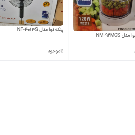
پنکه نوا مدل NF-4013S
دل NM-92MGS
ناموجود