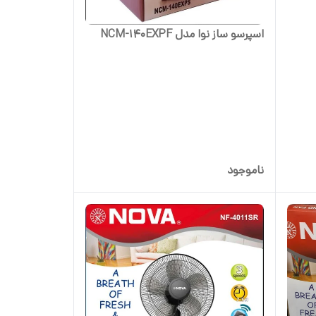
اسپرسو ساز نوا مدل NCM-140EXPF
ناموجود