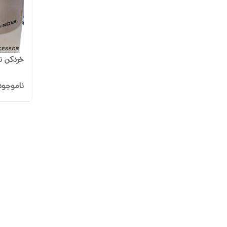
خردکن نوا م
ناموجود