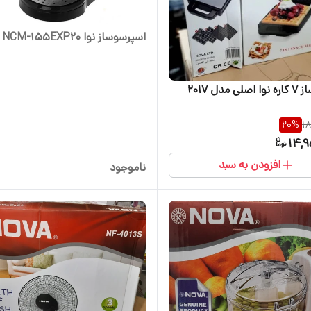
اسپرسوساز نوا NCM-155EXP20
 مدل ۲۰۱۷
20
%
18
14,9
افزودن به سبد
ناموجود