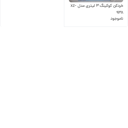
خردکن کوکینگ 3 لیتری مدل xz-
938
ناموجود