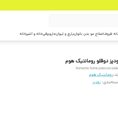
انه ظروف
اصلاح مو بدن بانوان
پارچ و لیوان
جاروبرقی
خانه و آشپزخانه
ودپز دوقلو رومانتیک هوم
Romantic home pressure cook
ند:
رومانتیک هوم
ته‌بندی
:
زودپز