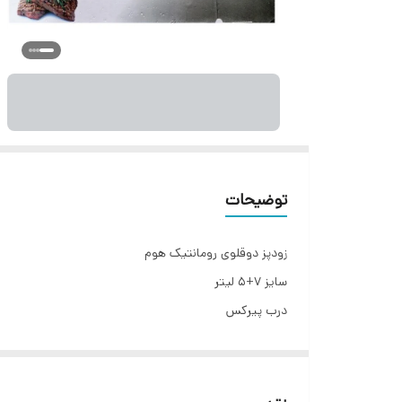
توضیحات
زودپز دوقلوی رومانتیک هوم
سایز 7+5 لیتر
درب پیرکس
سبد بخارپز
ضد انفجار
چهار سوپاپ اطمینان