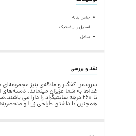
جنس بدنه
استیل و پلاستیک
شامل
کفگیر برنج , کفگیر پخت‌و‌پز , چنگال پخت‌و‌پز , ملاقه 
قابلیت شست‌وشو
با دست , با ماشین ظرف‌شویی
نقد و بررسی
امکانات ظاهری
سرویس کفگیر و ملاقه‌ی بنیز مجموعه‌ای ب
پایه
غذاها به شما عزیزان مینماید. دسته‌های ای
تا 260 درجه سانتیگراد را دارا می باش
همچنین با داشتن طراحی زیبا و منحصربه‌فر