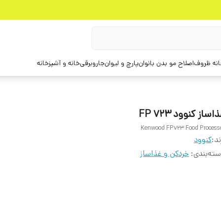
انه ظروف
اصلاح مو بدن بانوان
پارچ و لیوان
جاروبرقی
خانه و آشپزخانه
اساز کنوود FP 723
Kenwood FP723 Food Process
ند:
کنوود
ته‌بندی
:
خردکن و غذاساز