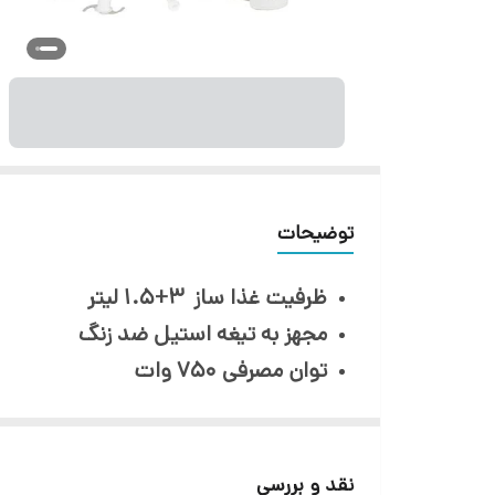
توضیحات
ظرفیت غذا ساز 3+1.5 لیتر
مجهز به تیغه استیل ضد زنگ
توان مصرفی 750 وات
نوع عملکرد : خرد کن (سبزی و …) ، م
دارای محفظه نگه داری سیم برق
قابلیت شست و شوی قطعات در ماشی
نقد و بررسی