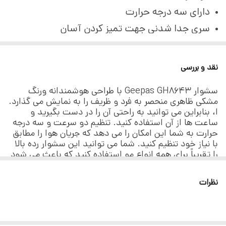
دارای سه درجه حرارت
سری جدا شدنی جهت تمیز کردن آسان
دارای حلقه جهت آویختن
دارای متمرکز کننده
نقد و بررسی
با هوای خنک جهت خشک کردن سریع
تمامی کالا قبل از تحویل به
سشوار Geepas GH۸۶۴۳ با طراحی هوشمندانه ورنگ
مشکی ظاهری منحصر به فرد و ظریف را به نمایش می گذارد.
پست توسط کارشناسان
ا، بنابراین می توانید به راحتی آن را در دست بگیرید و
ساعت ها از آن استفاده کنید. تنظیم دو سرعت و سه درجه
فروشگاه کورش از نظر
حرارت به شما این امکان را می دهد که جریان هوا را مطابق
با نیاز خود تنظیم کنید. شما می توانید این سشوار رده بالا
فیزیکی و کارکرد صحیح
را تقریباً برای همه انواع مو استفاده کنید که باعث می شود
بسیار کاربردی باشد. علاوه بر این، این سشوار دارای یک
دستگاه تست کامل می
کلاه جداشدنی برای تمیز کردن آسان است. متمرکز کننده به
نظرات
گرددو سپس بسته بندی و
شما اجازه می دهد تا جریان هوا را به یک رشته موی خاص
هدایت کنید.
ارسال می شود پس با خیال
با عملکرد بالا با استفاده از سشوار درجه یک Geepas
موهای خود را به راحتی خشک کنید. دارای موتور قدرتمندی