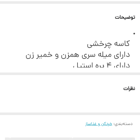
توضیحات
کاسه چرخشی
دارای میله سری همزن و خمیر زن
دارای 4 پره استیل
2 پره همزمان
تنظیم سرعت 5 سرعته
نظرات
تکنولوژی توربو
کاسه استیل با ظرفیت 3 لیتر گردان
قابلیت خمیر زن
دسته‌بندی
:
خردکن و غذاساز
طراحی به روز و شیک