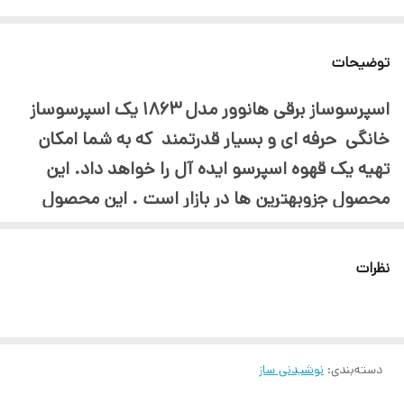
توضیحات
اسپرسوساز برقی هانوور مدل 1863 یک اسپرسوساز
خانگی حرفه ای و بسیار قدرتمند که به شما امکان
تهیه یک قهوه اسپرسو ایده آل را خواهد داد. این
محصول جزوبهترین ها در بازار است . این محصول
دارای قدرت 1200وات و همچنین فشار 20 بار (واقعی)
برای یک عصاره گیری عالی می باشد. بدنه ی این
نظرات
محصول تماما از جنس استیل بوده و همچنین دارای
نازل بخار برای تهیه کف شیر و همچنین تهیه
نوشیدنی هایی همچون کاپوچینو , لاته و … است .
دسته‌بندی
:
نوشیدنی ساز
بویلر این محصول از جنس آلومینیوم با کیفیت بوده و