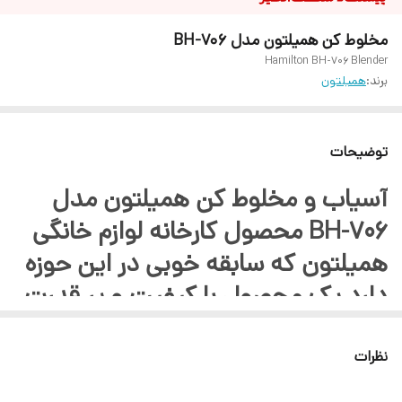
مخلوط کن همیلتون مدل BH-706
Hamilton BH-706 Blender
برند:
همیلتون
توضیحات
آسیاب و مخلوط کن همیلتون مدل
BH-706 محصول کارخانه لوازم خانگی
همیلتون که سابقه خوبی در این حوزه
دارد یک محصول با کیفیت و پر قدرت
در دسته مخلوط کن راهی بازار کرده
است در بازه قیمتی در مقایسه با رقبا از
نظرات
کیفیت و توان خوبی برخوردار است