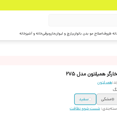
انه ظروف
اصلاح مو بدن بانوان
پارچ و لیوان
جاروبرقی
خانه و آشپزخانه
ارگر همیلتون مدل 275
ند:
همیلتون
نگ
مشکی
سفید
ته‌بندی
:
شست شوو نظافت