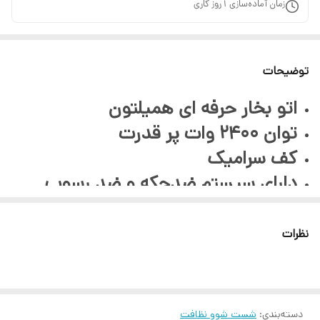
زمان آماده‌سازی
1
روز کاری
توضیحات
اتو بخار حرفه ای همیلتون
توان 2400 وات پر قدرت
کف سرامیک
دارای سیستم ضدچکه و ضد رسوب
قابلیت تنظیم دما
قابلیت توزیع یکنواخت دما
نظرات
سیستم قطع کن خودکار
با بخاردهی عمودی
دارای دو کلید فشاری برای پاشش آب و
دسته‌بندی
:
شست شوو نظافت