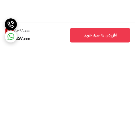
7,398,000
5
%
افزودن به سبد خرید
6,957,000
برگشت به بالا