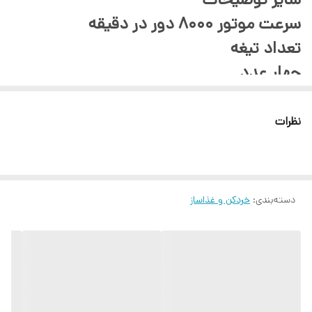
سرعت موتور ۸۰۰۰ دور در دقیقه
تعداد تیغه
چهار عدد
نحوه عملکرد
دکمه فشاری
نظرات
امکانات خردکن
توربو
جنس تیغه
دسته‌بندی
:
خردکن و غذاساز
فولاد ضد زنگ S-TIP
دستگاه آماده‌سازی غذا
خردکن
سیستم ایمنی