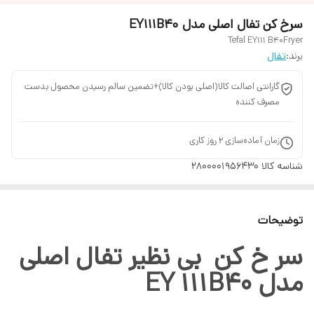
سرخ کن تفال اصلی مدل EY111B40
Tefal EY111 B40Fryer
برند:
تفال
گارانتی اصالت کالا(اصلی بودن کالا)+تضمین سالم رسیدن محصول بدست
مصرف کننده
زمان آماده‌سازی
2
روز کاری
شناسه کالا
2800001956430
توضیحات
سر خ کن بی نظیر تفال اصلی
مدل EY 111B40