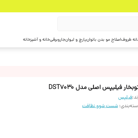
انه ظروف
اصلاح مو بدن بانوان
پارچ و لیوان
جاروبرقی
خانه و آشپزخانه
وبخار فیلیپس اصلی مدل DST7030
ند:
فیلپس
ته‌بندی
:
شست شوو نظافت