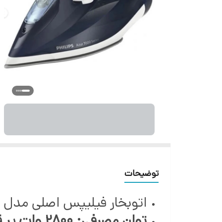
توضیحات
اتوبخار فیلیپس اصلی مدل DST7030
توان مصرفی: 2800 وات پر قدرت