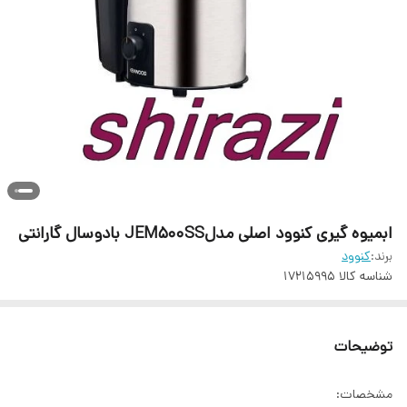
ابمیوه گیری کنوود اصلی مدلJEM500SS بادوسال گارانتی
برند:
کنوود
شناسه کالا
17215995
توضیحات
مشخصات: