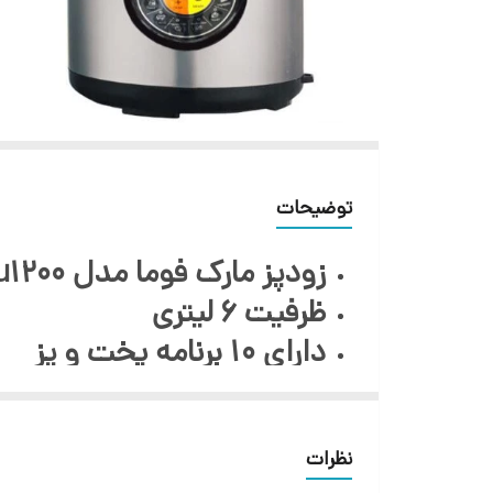
توضیحات
زودپز مارک فوما مدل fu1200
ظرفیت 6 لیتری
دارای 10 برنامه پخت و پز
ظرف داخلی نچسب
سوپاپ مطمئن و ایمن
نظرات
صفحه کلید الکترونیکی