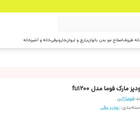
انه ظروف
اصلاح مو بدن بانوان
پارچ و لیوان
جاروبرقی
خانه و آشپزخانه
دپز مارک فوما مدل fu1200
ند:
فوماژاپن
ته‌بندی
:
زودپز برقی