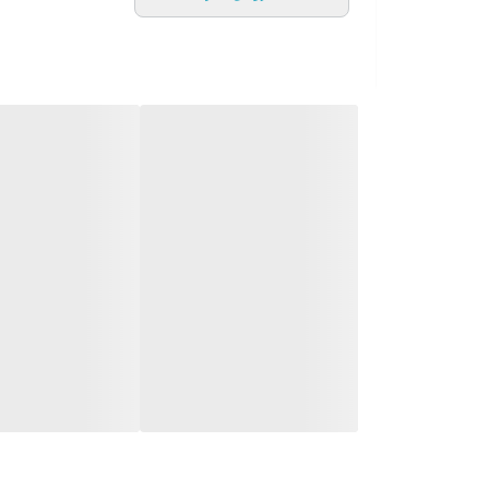
دارای چراغ که برای نمایش جوشیدن آ
دارای نمایشگر LCD نشان دهنده دما