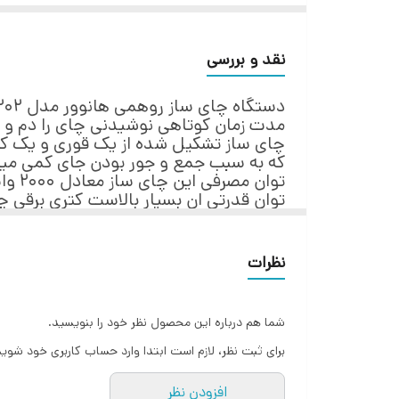
مشخصات فنی
محدوده ظرفیت کتری : 2.5 تا 3.0 لیتر
نقد و بررسی
توان مصرفی : 2000 وات
جنس بدنه کتری : استیل و شیشه
مدت زمان کوتاهی نوشیدنی چای را دم و ف
ظرفیت کتری آب : 2.5 لیتر
چای ساز تشکیل شدە از یک قوری و یک کت
که به سبب جمع و جور بودن جای کمی میگ
قوری چای : دارد
توان قدرتی ان بسیار بالاست کتری برقی چ
جنس قوری : شیشه
فروشگاه کورش با کیفیترین ها را ارزان در 
ظرفیت قوری چای : 1 لیتر
صفحه گرم نگه دارنده کتری : بله
نظرات
طول سیم : 0.7 متر
سایر مشخصات
شما هم درباره این محصول نظر خود را بنویسید.
امکان تنظیم دما از 65 تا 100 درجه سانتی گراد
برای ثبت نظر، لازم است ابتدا وارد حساب کاربری خود شوید
دارای دکمه On/Off
افزودن نظر