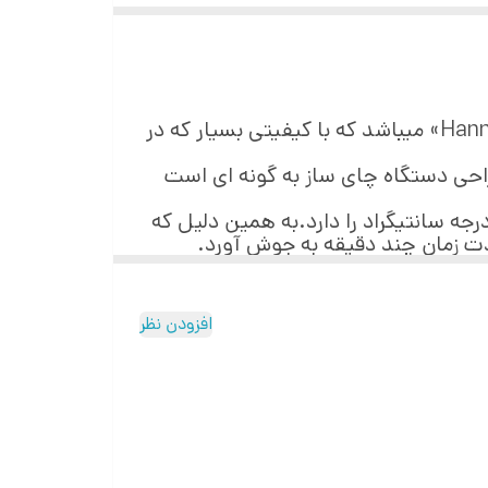
دستگاه چای ساز روهمی هانوور مدل 1202 از تازەترین محصولات عرضە شدەی شرکت هانوور «Hannover» میباشد کە با کیفیتی بسیار که در
حی دستگاه چای ساز به گونه ای است
 مصرفی این چای ساز معادل 2000 وات است؛ این محصول قابلیت تنظیم دما در بازه 65 تا 100 درجه سانتیگراد را دارد.بە همین دلیل کە
مدت زمان چند دقیقه به جوش آورد.
افزودن نظر