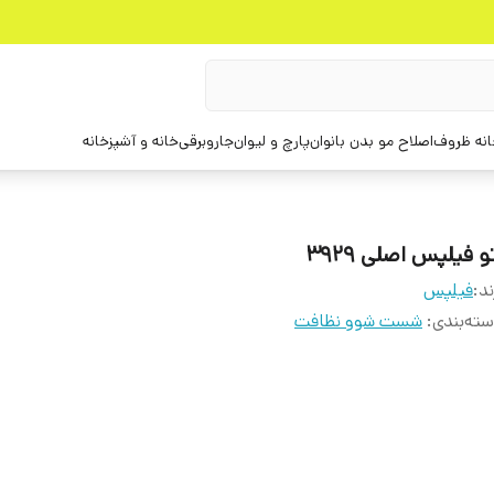
انه ظروف
اصلاح مو بدن بانوان
پارچ و لیوان
جاروبرقی
خانه و آشپزخانه
و فیلپس اصلی 3929
ند:
فیلپس
ته‌بندی
:
شست شوو نظافت