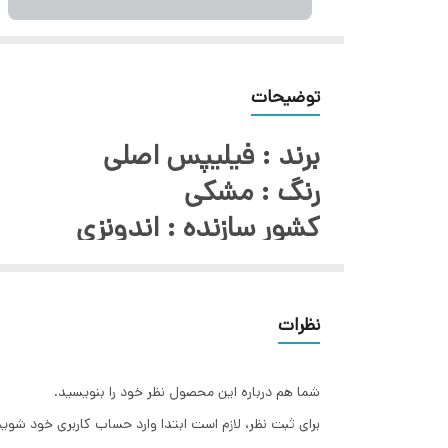
توضیحات
برند : فیلیپس اصلی
رنگ : مشکی
کشور سازنده : اندونزی
توان مصرفی : 2600 وات
بخاردهی مداوم : 45 گرم در دقیقه
نظرات
سیستم ضد چکه : دارد
بخاردهی لحظه ای : 200 گرم
شما هم درباره این محصول نظر خود را بنویسید.
حالت ECO : دارد
برای ثبت نظر، لازم است ابتدا وارد حساب کاربری خود شوید
ظرفیت مخزن آب : 300 میلی لیتر