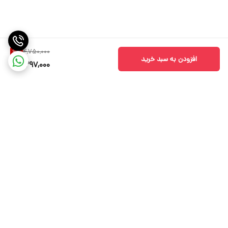
4,750,000
9
%
افزودن به سبد خرید
4,297,000
برگشت به بالا