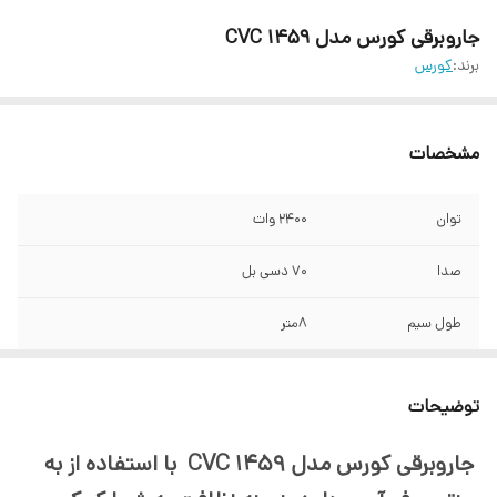
جاروبرقی کورس مدل CVC 1459
برند:
کورس
مشخصات
توان
2400 وات
صدا
70 دسی بل
طول سیم
8متر
نوع فیلتر
هپا
توضیحات
کنترل دستی مکش
دارد
جاروبرقی کورس مدل CVC 1459 با استفاده از به
لوله
تلسکوپی و تمام استیل ضد زنگ