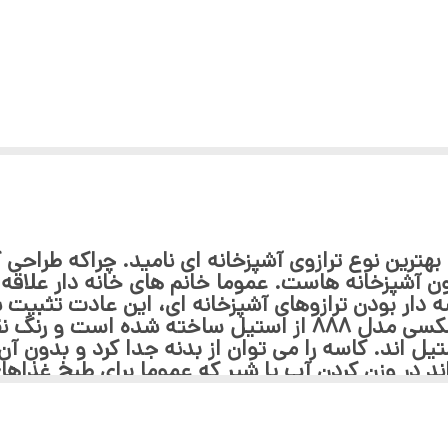
 بهترین نوع ترازوی آشپزخانه ای نامید. چراکه طراحی 
ن آشپزخانه هاست. عموما خانم های خانه دار علاقه د
ه دار بودن ترازوهای آشپزخانه ای، این عادت تثبیت شده
نظر گرفته است. ترازوی آشپزخانه ای مکسی مدل 888 از استیل 
ل اند. کاسه را می توان از بدنه جدا کرد و بدون آن ه
د در وزن کردن آب یا شیر که عموما برای طبخ غذاها
د. این کار به صورت خودکار و پس از روشن شدن ترازو 