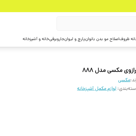
انه ظروف
اصلاح مو بدن بانوان
پارچ و لیوان
جاروبرقی
خانه و آشپزخانه
ازوی مکسی مدل 888
ند:
مکسی
ته‌بندی
:
لوازم مکمل آشپزخانه