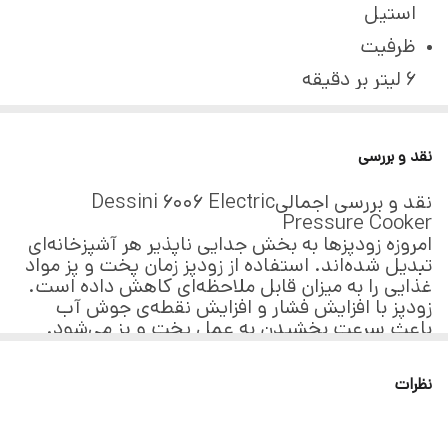
استیل
ظرفیت
6 لیتر بر دقیقه
حداکثر توان مصرفی
1350
نقد و بررسی
دستگاه نمایش وضعیت
نقد و بررسی اجمالیDessini 6006 Electric
چراغ نشانگر
Pressure Cooker
تنظیمات دستگاه
امروزه زودپزها به بخش جدایی ناپذیر هر آشپزخانه‌ای
تبدیل شده‌اند. استفاده از زودپز زمان پخت و پز مواد
تایمر
غذایی را به میزان قابل ملاحظه‌ای کاهش داده است.
زودپز با افزایش فشار و افزایش نقطه‌ی جوش آب
دستگاه آماده سازی غذا
باعث سرعت بخشیدن به عمل پخت و پز می‌شود.
یخ خردکن
زودپز مدل 6006 دسینی دارای گنجایش 6 لیتر بوده و
نیاز خانوده‌های متوسط را بسیار به خوبی برآورده
ظرفیت به نفر
نظرات
می‌کند. این زودپز برقی بوده و برای عمل پخت و پز از
8 نفره
برق 220 ولت استفاده می‌نماید. زودپز 6006 دسینی
دارای صفحه نمایش LED برای تنظیم دما بوده و شما