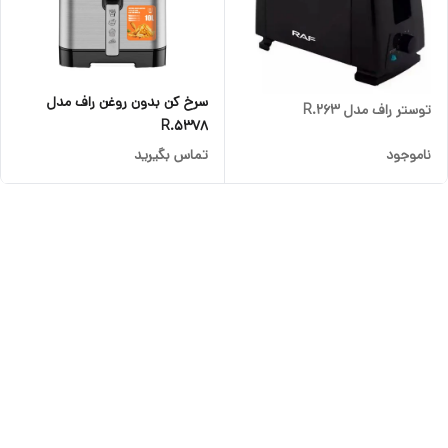
سرخ کن بدون روغن راف مدل
توستر راف مدل R.263
R.5378
ناموجود
تماس بگیرید