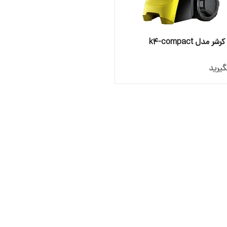
 مدل k4-compact
یرید