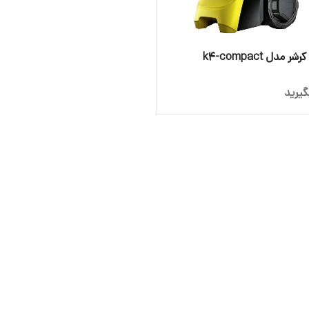
 مدل k4-compact
یرید