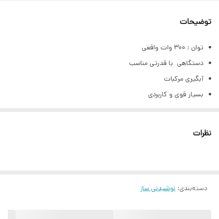
توضیحات
توان : 300 وات واقعی
دستگاهی با قدرتی مناسب
آبگیری مرکبات
بسیار قوی و کاربردی
بدنه از استیل
قابليت شستشوي لوازم جانبي در ماشين ظرفشويي
نظرات
پايه ضد لغزش
دسته‌بندی
:
نوشیدنی ساز