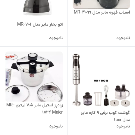
آسیاب قهوه مایر مدل MR-4099
اتو بخار مایر مدل MR-701
ناموجود
ناموجود
زودپز استیل مایر 7.5 لیتری MR-
1724 Maier
گوشت کوب برقی 9 کاره مایر
مدل 1100
ناموجود
ناموجود