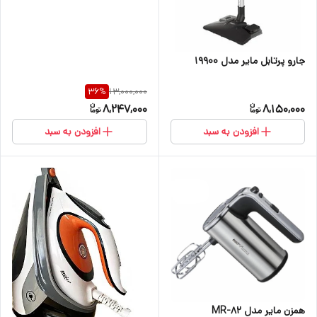
جارو پرتابل مایر مدل 19900
13,000,000
36
%
8,247,000
8,150,000
افزودن به سبد
افزودن به سبد
همزن مایر مدل MR-82