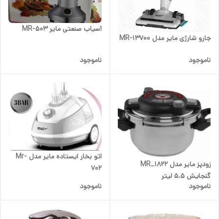
آسیاب صنعتی مایر MR-503
جارو شارژی مایر مدل MR-13700
ناموجود
ناموجود
اتو بخار ایستاده مایر مدل Mr-
زودپز مایر مدل MR_1822
702
گنجایش ۵.۵ لیتر
ناموجود
ناموجود