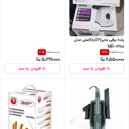
رنده برقی مایر(6کاره)اصلی مدل
MR-1388
6,700,000
7,560,000
11
%
13
%
5,897,000
6,550,000
افزودن به سبد
افزودن به سبد