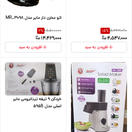
اتو مخزن دار مایر مدل MR_3098
15,500,000
5,363,080
6
%
15
%
14,469,000
4,547,000
افزودن به سبد
افزودن به سبد
خردکن ۹ تیغه تیتانیومی مایر
اصلی مدل 595B