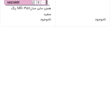
همزن مایر مدلMR-456 رنگ
سفید
ناموجود
ناموجود