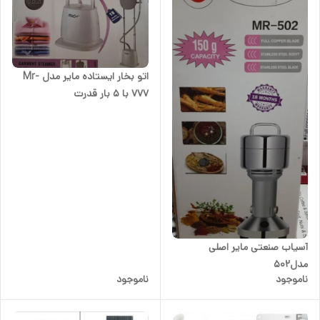
اتو بخار ایستاده مایر مدل Mr-
777 با 5 بار قدرت
آسیاب صنعتی مایر اصلی
مدل502
ناموجود
ناموجود