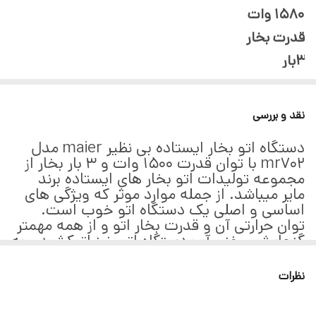
1580 وات
قدرت بخار
3بار
قابلیت تنظیم بخاردهی برای انواع نوع پارچه
دارد
نقد و بررسی
ظرفیت تانکر
دستگاه اتو بخار ایستاده بی نظیر maier مدل
2700 میلی لیتر
mr702 با توان قدرت 1500 وات و 3 بار بخار از
سرعت گرم شدن
مجموعه تولیدات اتو بخار های ایستاده برند
مایر میباشد. از جمله موارد موثر که ویژگی های
45 ثانیه
اساسی و اصلی یک دستگاه اتو خوب است.
لوله بلند تلسکوپی با قابلیت تنظیم ارتفاع
توان حرارتی آن و قدرت بخار اتو و از همه مهمتر
گنجایش مخزن آب دستگاه اتو. نیز اتوکشیدن به
دارد
صورت عمودی توسط دستگاه است .
قلاب بعنوان رخت آویز
از ویژگی های اصلی این دستگاه وجود یک سری
نظرات
باکیفیت برای خروج منظم بخار آب گرم. بر روی
دارد
لباس ها جهت نابودسازی چین و چروک است.