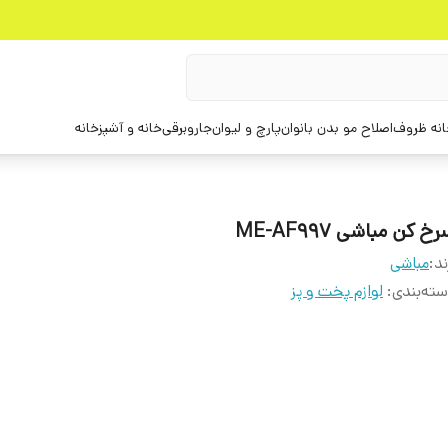
انه ظروف
اصلاح مو بدن بانوان
پارچ و لیوان
جاروبرقی
خانه و آشپزخانه
خ کن مباشی ME-AF997
ند:
مباشی
ته‌بندی
:
لوازم پخت و پز