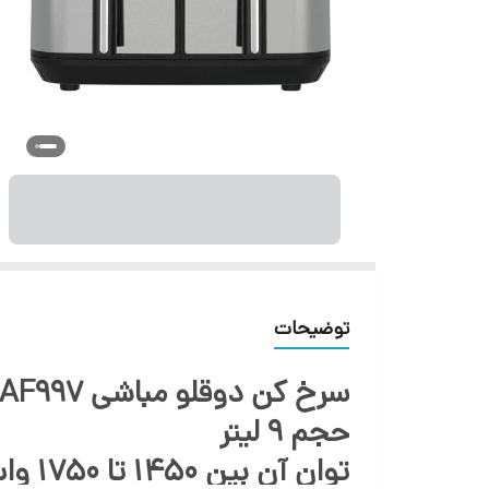
توضیحات
سرخ کن دوقلو مباشی AF997
حجم 9 لیتر
توان آن بین 1450 تا 1750 وات است