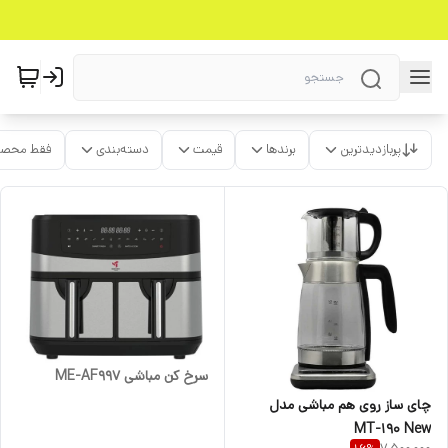
پربازدیدترین
برندها
قیمت
دسته‌بندی
فقط محصو
سرخ کن مباشی ME-AF997
چای ساز روی هم مباشی مدل
MT-190 New