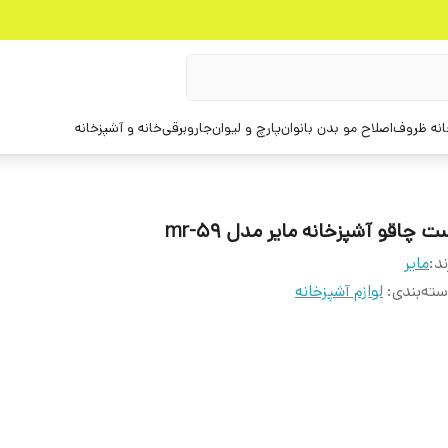
انه ظروف
اصلاح مو بدن بانوان
پارچ و لیوان
جاروبرقی
خانه و آشپزخانه
 چاقو آشپزخانه مایر مدل mr-59
ند:
مایر
ته‌بندی
:
لوازم آشپزخانه