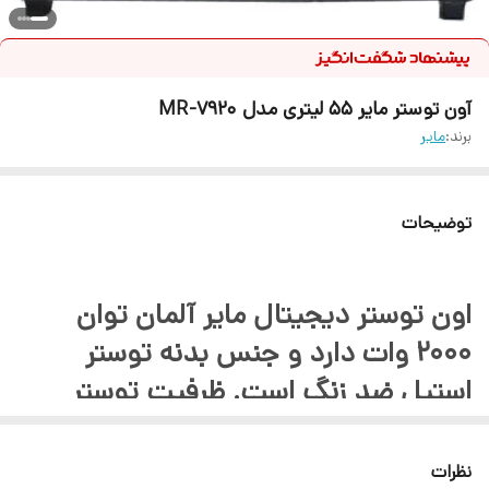
آون توستر مایر 55 لیتری مدل MR-7920
برند:
مایر
توضیحات
اون توستر دیجیتال مایر آلمان توان
۲۰۰۰ وات دارد و جنس بدنه توستر
استیل ضد زنگ است. ظرفیت توستر
مدل ۷۹۲۰، ۵۵ لیتر است. دارای صفحه
نمایش دیجیتالی همراه با لامپ در داخل
نظرات