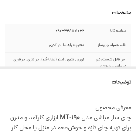
مشخصات
شناسه کالا
2903348501032
اقلام همراه چای‌ساز
دفترچه راهنما , در کتری
اجزا قابل شست‌وشو
قوری , کتری , فیلتر (تفاله‌گیر) , در کتری , در قوری
در ماشین ظرفشویی
توضیحات
معرفی محصول
چای ساز مباشی مدل
MT-190
ابزاری کارآمد و مدرن
برای تهیه چای تازه و خوش‌طعم در منزل یا محل کار